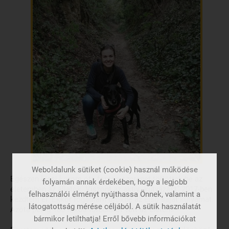
Weboldalunk sütiket (cookie) használ működése
Egészen kicsi korom óta fontos szerepet töltöttek be az
folyamán annak érdekében, hogy a legjobb
életemben az állatok. Viszont az aktív „kutyázást” 2017-ben
felhasználói élményt nyújthassa Önnek, valamint a
kezdtem el. Ekkor fogadtam örökbe az első saját kutyámat.
látogatottság mérése céljából. A sütik használatát
Azóta pedig 180 fokos fordulatot vett az életem.
bármikor letilthatja! Erről bővebb információkat